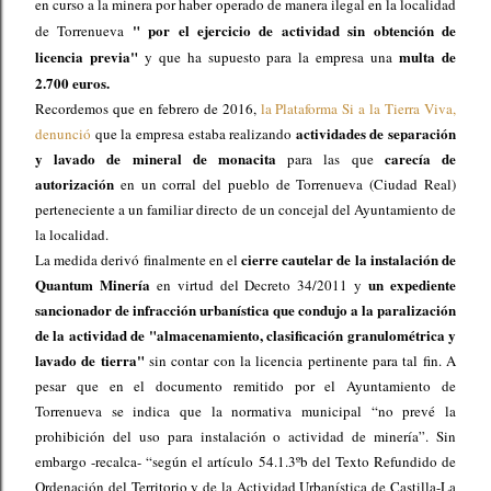
en curso a la minera por haber operado de manera ilegal en la localidad
" por el ejercicio de actividad sin obtención de
de Torrenueva
licencia previa"
multa de
y que ha supuesto para la empresa una
2.700 euros.
Recordemos que en febrero de 2016,
la Plataforma Si a la Tierra Viva,
actividades de separación
denunció
que la empresa estaba realizando
y lavado de mineral de monacita
carecía de
para las que
autorización
en un corral del pueblo de Torrenueva (Ciudad Real)
perteneciente a un familiar directo de un concejal del Ayuntamiento de
la localidad.
cierre cautelar de la instalación de
La medida derivó finalmente en el
Quantum Minería
un expediente
en virtud del Decreto 34/2011 y
sancionador de infracción urbanística que condujo a la paralización
de la actividad de "almacenamiento, clasificación granulométrica y
lavado de tierra"
sin contar con la licencia pertinente para tal fin.
A
pesar que en el documento remitido por el Ayuntamiento de
Torrenueva se indica que la normativa municipal “no prevé la
prohibición del uso para instalación o actividad de minería”. Sin
embargo -recalca- “según el artículo 54.1.3ºb del Texto Refundido de
Ordenación del Territorio y de la Actividad Urbanística de Castilla-La