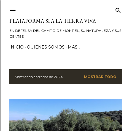
Ir al contenido principal
PLATAFORMA SI A LA TIERRA VIVA
EN DEFENSA DEL CAMPO DE MONTIEL, SU NATURALEZA Y SUS
GENTES
INICIO
QUIÉNES SOMOS
MÁS…
Mostrando entradas de 2024
MOSTRAR TODO
E
n
t
r
a