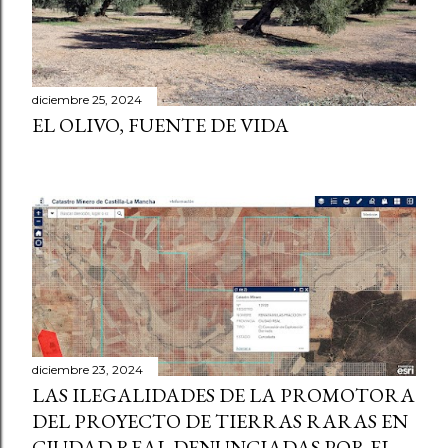
d
a
s
diciembre 25, 2024
EL OLIVO, FUENTE DE VIDA
diciembre 23, 2024
LAS ILEGALIDADES DE LA PROMOTORA
DEL PROYECTO DE TIERRAS RARAS EN
CIUDAD REAL DENUNCIADAS POR EL