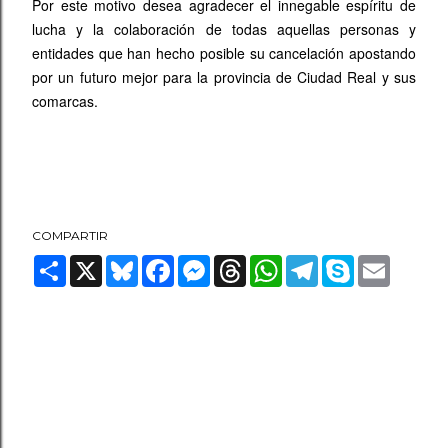
Por este motivo desea agradecer el innegable espíritu de
lucha y la colaboración de todas aquellas personas y
entidades que han hecho posible su cancelación apostando
por un futuro mejor para la provincia de Ciudad Real y sus
comarcas.
COMPARTIR
S
X
B
F
M
T
W
T
S
E
h
l
a
e
h
h
e
k
m
a
u
c
s
r
a
l
y
a
r
e
e
s
e
t
e
p
i
e
s
b
e
a
s
g
e
l
k
o
n
d
A
r
y
o
g
s
p
a
k
e
p
m
r